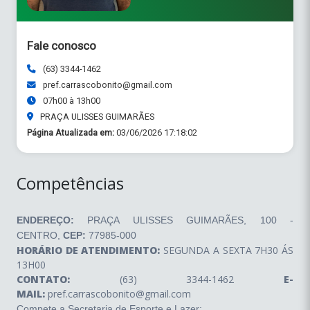
Fale conosco
(63) 3344-1462
pref.carrascobonito@gmail.com
07h00 à 13h00
PRAÇA ULISSES GUIMARÃES
Página Atualizada em:
03/06/2026 17:18:02
Competências
ENDEREÇO:
PRAÇA ULISSES GUIMARÃES, 100 -
CENTRO,
CEP:
77985-000
HORÁRIO DE ATENDIMENTO:
SEGUNDA A SEXTA 7H30 ÁS
13H00
CONTATO:
(63) 3344-1462
E-
MAIL:
pref.carrascobonito@gmail.com
Compete a Secretaria de Esporte e Lazer: