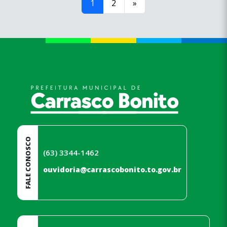
1
2
»
conteúdo
rodapé
FALE CONOSCO
(63) 3344-1462
ouvidoria@carrascobonito.to.gov.br