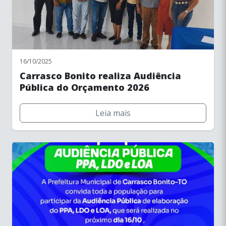
w
- Modernização ou, ainda, criação ou instalação, de
infraestrutura para o desenvolvimento de projetos desportivos
e de lazer;
v -
Outras atividades inerentes ou correlatas necessárias ao
cumprimento de sua finalidade, nos termos das respectivas
normas legais e/ou regulamentares.
16/10/2025
Carrasco Bonito realiza Audiência
Pública do Orçamento 2026
Leia mais