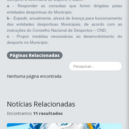
a
- Responder as consultas que forem dirigidas pelas
entidades desportivas do Município;
b
- Expedir, anualmente, alvará de licença para funcionamento
das entidades desportivas Municipais, de acordo com as
instruções do Conselho Nacional de Desportos – CND;
c
- Propor medidas necessárias ao desenvolvimento do
desporto no Município;
d
- Julgar e decidir sobre assuntos encaminhados à
apreciação da Secretaria;
Páginas Relacionadas
e
- Fiscalizar o funcionamento das Federações, Ligas, Clubes
e Associações Desportivas do Município, a fim de lhes
assegurar disciplina na constante administração correta e
Nenhuma página encontrada.
funcionamento regular;
f
- Requisitar, mediante prévia
autorização do gestor, à autoridade competente, qualquer
servidor municipal, sem prejuízos das vantagens do cargo ou
função, para participar das competições esportivas amadoras,
Notícias Relacionadas
de âmbito nacional e internacional, dentro ou fora do País;
g
- Requisitar, para a realização de competição oficial,
Encontramos
11 resultados
nacional, interestadual, qualquer praça de desporto
pertencente ao Município;
h
- Proibir a realização de qualquer exibição pública, sem