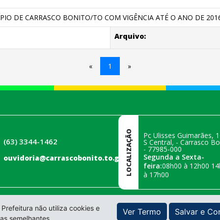
PIO DE CARRASCO BONITO/TO COM VIGÊNCIA ATÉ O ANO DE 2016
Arquivo:
«
1
»
LOCALIZAÇÃO
Pc Ulisses Guimarães, 1
(63) 3344-1462
S Central, - Carrasco Bo
- 77985-000
Segunda a Sexta-
ouvidoria@carrascobonito.to.gov.br
feira:
08h00 à 12h00 14
à 17h00
 Prefeitura não utiliza cookies e
Ver Termo
Salvar e Co
ias semelhantes.