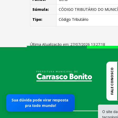
Súmula:
CÓDIGO TRIBUTÁRIO DO MUNICÍ
Tipo:
Código Tributário
Última Atualização em: 27/07/2026 13:27:18
conteúdo
rodapé
FALE CONOSCO
Sua dúvida pode virar resposta
pra todo mundo!
O site da
tecnolog