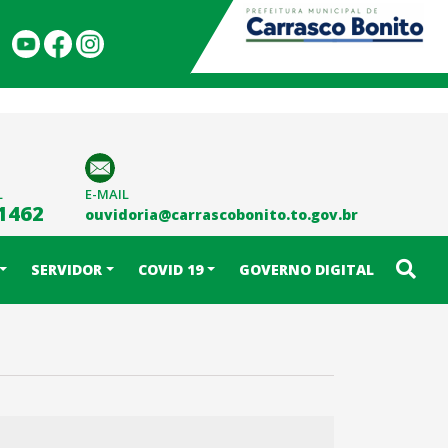
L
E-MAIL
-1462
ouvidoria@carrascobonito.to.gov.br
SERVIDOR
COVID 19
GOVERNO DIGITAL