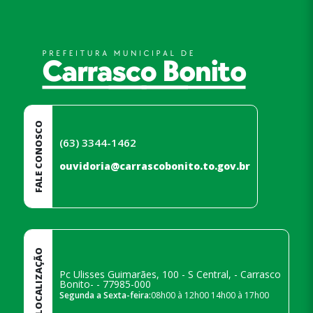
rodapé
FALE CONOSCO
(63) 3344-1462
ouvidoria@carrascobonito.to.gov.br
LOCALIZAÇÃO
Pc Ulisses Guimarães, 100 - S Central, - Carrasco
Bonito- - 77985-000
Segunda a Sexta-feira:
08h00 à 12h00 14h00 à 17h00